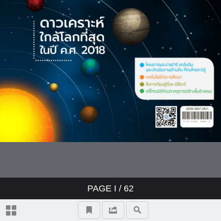
ทุน พสวท. และโอลิมปิกวิชาการ
“ปั้นฝันเด็กไทย เติบใหญ่สู่นักวิทย์
แถวหน้า”
เว็บช่วยสอน
ข่าว-สสวท
QUIZ
PAGE
I
/ 62