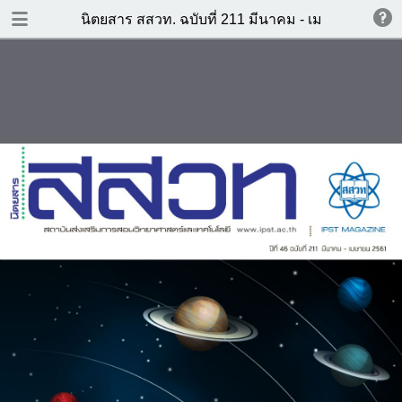
DOWNLOAD
นิตยสาร สสวท. ฉบับที่ 211 มีนาคม - เมษายน 2561
IPST-Mag-211.pdf
37.0 MB
TABLE OF CONTENTS
รอบรู้วิทย์
โครงการพระราชดำริแกล้งดิน:
รอบรู้คณิต
พระอัจฉริยภาพด้านดินที่คนไทย
ควรรู้
ตรีโกณมิติกับปรากฏการณ์ข้างขึ้น
รอบรู้เทคโนโลยี
ข้างแรม
สื่อการเรียนรู้เรื่อง พีซีอาร์
เทคโนโลยีกับการศึกษา
การเรียนกระตุ้นความคิด
ข้อควรระวังในการสอน
สหวิทยาการเพื่อการรักษาสิ่ง
คณิตศาสตร์ ระดับปฐมศึกษา
แวดล้อมโลกในอนาคต
ภัยพิบัติ…สิ่งที่เยาวชนไทยควรรู้
นานาสาระและข่าวสาร
ดาวเคราะห์ใกล้โลกที่สุดดในปี
Christiaan Huygens นัก
ค.ศ. 2018
ดาราศาสตร์ผู้ยิ่งใหญ่ชาวดัทซ์