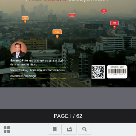
จากแบตเตอรี่วอลตาถึงแบตเตอรี
ความลับในพิพิธภัณฑ์ (The
นาโน
Secret of Museum)
เว็บช่วยสอน
รูปแบบของกิจกรรมในโครงการ
บ้านนักวิทยาศาสตร์น้อย
ข่าว-สสวท
PM2.5 มหันตภัยร้าย บั่นทอน
คุณภาพชีวิต
QUIZ
PAGE
I
/ 62