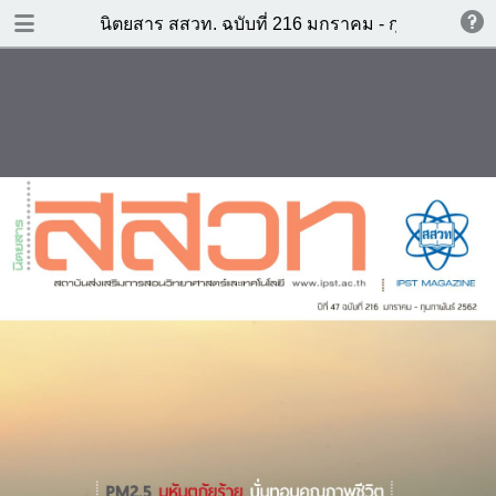
DOWNLOAD
นิตยสาร สสวท. ฉบับที่ 216 มกราคม - กุมภาพันธ์ 2
IPST-Mag-215.pdf
42.7 MB
TABLE OF CONTENTS
สัมภาษณ์พิเศษ ศาสตราจารย์
ดร.ประสาท สืบค้า ประธานกรรมการ
สสวท.
รอบรู้วิทย์
Visual Thinking : คิดเป็นภาพ
รอบรู้คณิต
เข้าใจอย่างเป็นระบบ
เส้นสร้างศิลป์
รอบรู้เทคโนโลยี
ไขปริศนา......กับการหาหลักฐาน
เชิงประจักษ์
คณิตศาสตร์กับอุณหภูมิ
Game-based learning ทางเลือก
การเรียนกระตุ้นความคิด
สำหรับการศึกษาวิทยาศาสตร์ยุค
ใหม่
มลพิษทางอากาศกับลักษณะท้องฟ้า
นานาสาระและข่าวสาร
ที่สังเกตเห็น