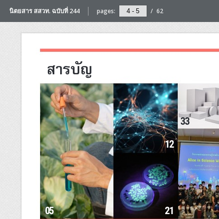
นิตยสาร สสวท. ฉบับที่ 244
pages:
/
62